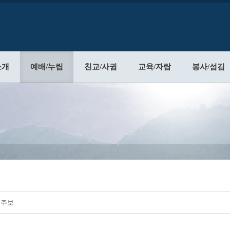
소개
예배/누림
친교/사귐
교육/자람
봉사/섬김
주일주보