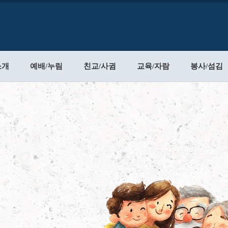
소개
예배/누림
친교/사귐
교육/자람
봉사/섬김