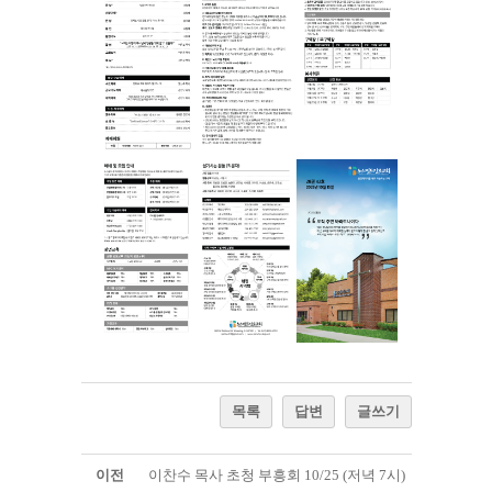
목록
답변
글쓰기
이전
이찬수 목사 초청 부흥회 10/25 (저녁 7시)