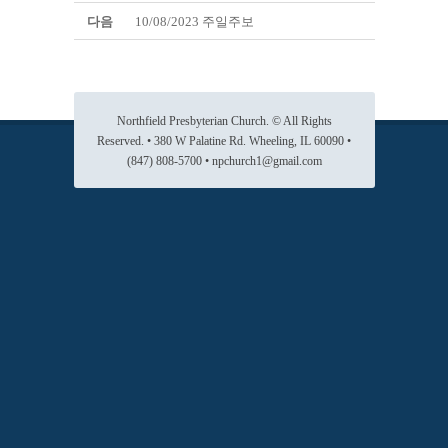
다음
10/08/2023 주일주보
Northfield Presbyterian Church. © All Rights
Reserved. • 380 W Palatine Rd. Wheeling, IL 60090 •
(847) 808-5700 • npchurch1@gmail.com