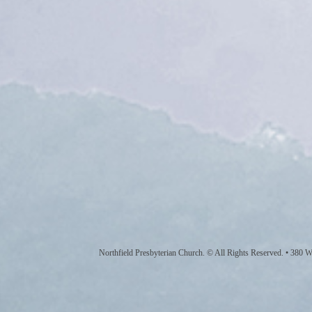
Northfield Presbyterian Church. © All Rights Reserved. • 380