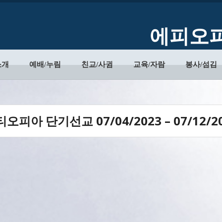
에피오피
소개
예배/누림
친교/사귐
교육/자람
봉사/섬김
오피아 단기선교 07/04/2023 – 07/12/2