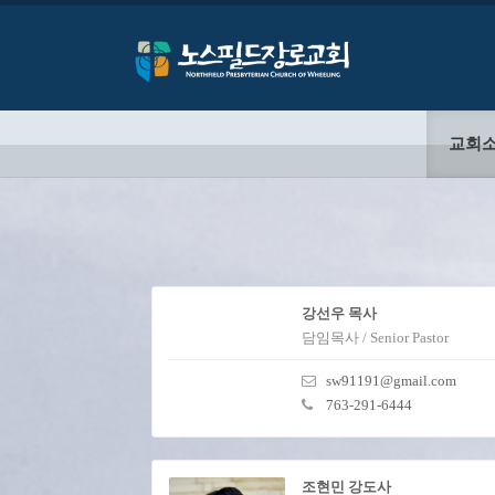
교회
강선우 목사
담임목사 / Senior Pastor
sw91191@gmail.com
763-291-6444
조현민 강도사