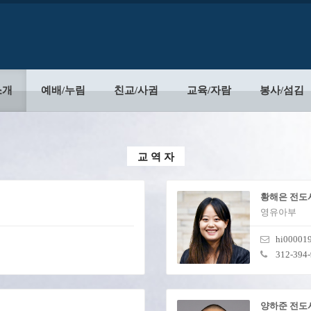
소개
예배/누림
친교/사귐
교육/자람
봉사/섬김
교 역 자
황해은 전도
영유아부
hi00001
312-394
양하준 전도