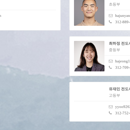
초등부
m
hajunya
312-889
최하정 전도
중등부
hajeong
312-709
유재민 전도
고등부
yyoo926
312-752