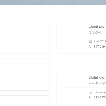
강미희 집사
행정간사
kmh8229
847-219
강애라 사모
다니엘 지상
missaer
612-597