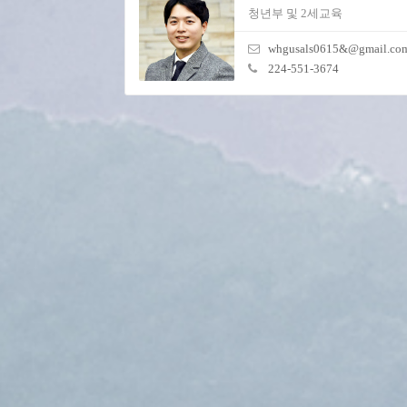
청년부 및 2세교육
whgusals0615&@gmail.co
224-551-3674