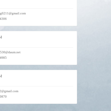
ng0211@gmail.com
-4306
사
1530@daum.net
-4985
사
2@gmail.com
-0870