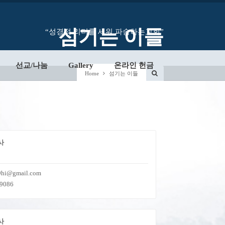
섬기는 이들
“성경적 리더를 세워 파송하는교회”
선교/나눔
Gallery
온라인 헌금
Home
섬기는 이들
사
9hi@gmail.com
-9086
사