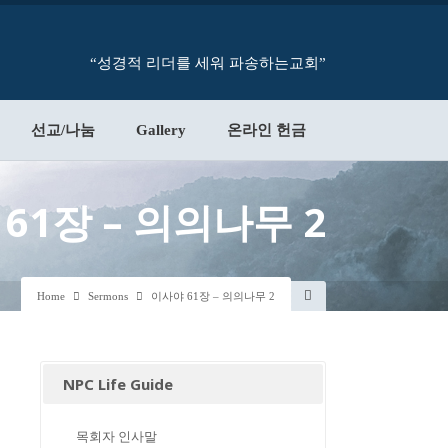
“성경적 리더를 세워 파송하는교회”
선교/나눔
Gallery
온라인 헌금
61장 – 의의나무 2
Home
Sermons
이사야 61장 – 의의나무 2
NPC Life Guide
목회자 인사말