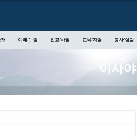
소개
예배/누림
친교/사귐
교육/자람
봉사/섬김
이사야 