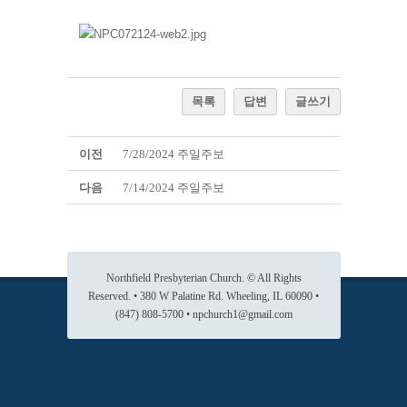
목록
답변
글쓰기
이전
7/28/2024 주일주보
다음
7/14/2024 주일주보
Northfield Presbyterian Church. © All Rights
Reserved. • 380 W Palatine Rd. Wheeling, IL 60090 •
(847) 808-5700 • npchurch1@gmail.com